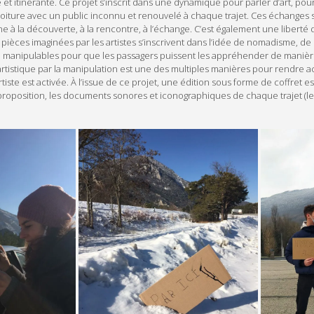
t itinérante. Ce projet s’inscrit dans une dynamique pour parler d’art, pou
 voiture avec un public inconnu et renouvelé à chaque trajet. Ces échanges 
ne à la découverte, à la rencontre, à l’échange. C’est également une liberté 
s imaginées par les artistes s’inscrivent dans l’idée de nomadisme, de l
être manipulables pour que les passagers puissent les appréhender de manièr
artistique par la manipulation est une des multiples manières pour rendre a
ste est activée. À l’issue de ce projet, une édition sous forme de coffret est
proposition, les documents sonores et iconographiques de chaque trajet (l