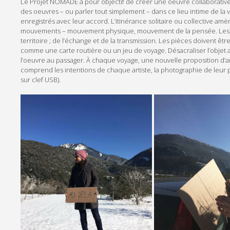
Le Projet NOMADE a pour objectif de créer une oeuvre collaborative e
des oeuvres – ou parler tout simplement – dans ce lieu intime de la
enregistrés avec leur accord. L’itinérance solitaire ou collective amè
mouvements – mouvement physique, mouvement de la pensée. Les pièce
territoire ; de l’échange et de la transmission. Les pièces doivent 
comme une carte routière ou un jeu de voyage. Désacraliser l’objet 
l’oeuvre au passager. À chaque voyage, une nouvelle proposition d’arti
comprend les intentions de chaque artiste, la photographie de leur 
sur clef USB).