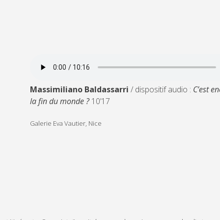
Massimiliano Baldassarri
/ dispositif audio :
C’est e
la fin du monde ?
10’17
Galerie Eva Vautier, Nice