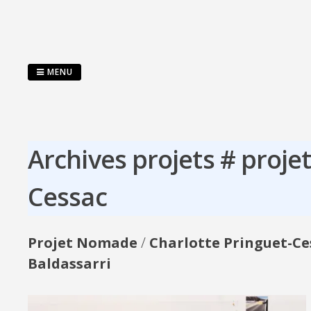
Passer
au
contenu
MENU
Archives projets # proje
Cessac
Projet Nomade
/
Charlotte Pringuet-Ce
Baldassarri