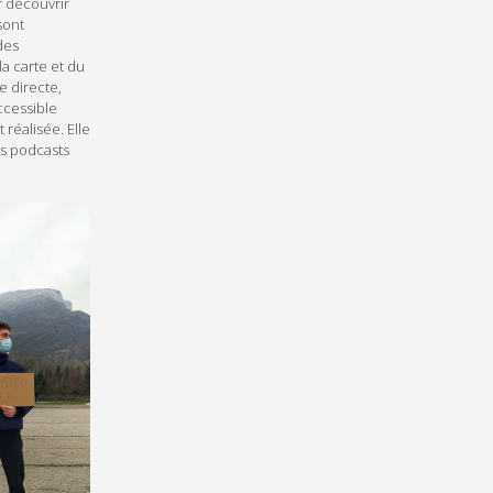
r découvrir
sont
des
a carte et du
e directe,
ccessible
 réalisée. Elle
es podcasts