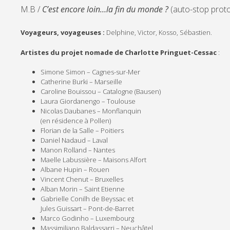
M.B /
C’est encore loin…la fin du monde ?
(auto-stop proto
Voyageurs, voyageuses :
Delphine, Victor, Kosso, Sébastien.
Artistes du projet nomade de Charlotte Pringuet-Cessac
:
Simone Simon – Cagnes-sur-Mer
Catherine Burki – Marseille
Caroline Bouissou – Catalogne (Bausen)
Laura Giordanengo – Toulouse
Nicolas Daubanes – Monflanquin
(en résidence à Pollen)
Florian de la Salle – Poitiers
Daniel Nadaud – Laval
Manon Rolland – Nantes
Maelle Labussière – Maisons Alfort
Albane Hupin – Rouen
Vincent Chenut – Bruxelles
Alban Morin – Saint Etienne
Gabrielle Conilh de Beyssac et
Jules Guissart – Pont-de-Barret
Marco Godinho – Luxembourg
Massimiliano Baldassarri – Neuchâtel