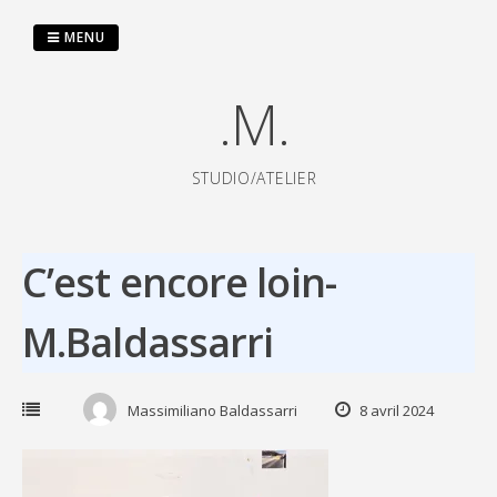
Passer
au
MENU
contenu
.M.
STUDIO/ATELIER
C’est encore loin-
M.Baldassarri
Massimiliano Baldassarri
8 avril 2024